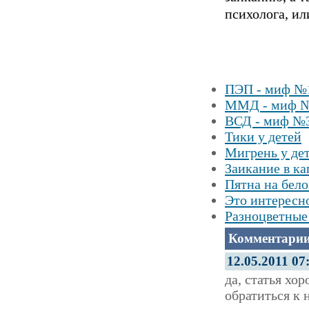
психолога, ил
ПЭП - миф №
ММД - миф 
ВСД - миф №
Тики у детей
Мигрень у дет
Заикание в ка
Пятна на белом
Это интересн
Разноцветные
Комментарии
12.05.2011 07
да, статья хо
обратиться к 