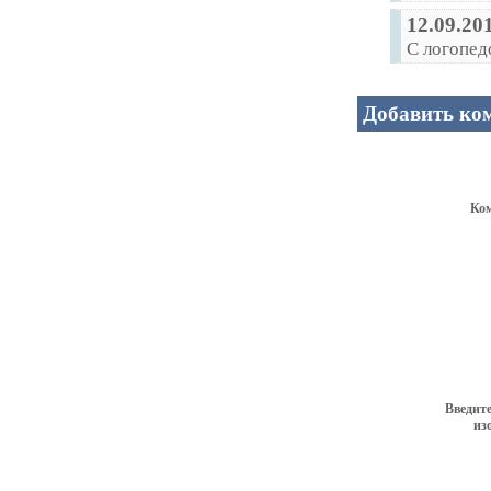
12.09.20
С логопед
Добавить ко
Ко
Введите
из