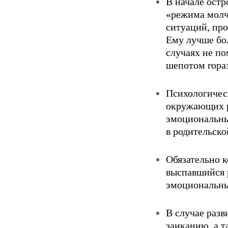
В начале ocтр
«режима молча
ситуаций, пр
Ему лучше бол
случаях не по
шепотом гораз
Психологичес
окружающих р
эмоциональны
в родительско
Обязательно 
выспавшийся 
эмоциональны
В случае раз
заиканию, а 