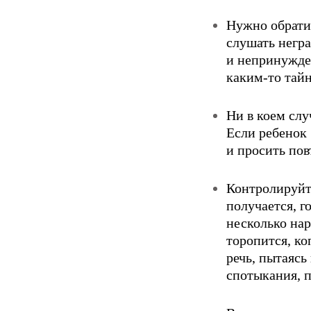
Нужно обратит
слушать негра
и непринужден
каким-то тай
Ни в коем слу
Если ребенок 
и проcить пов
Контролируйте
получается, г
несколько нар
торопится, к
речь, пытаяс
спотыкания, п