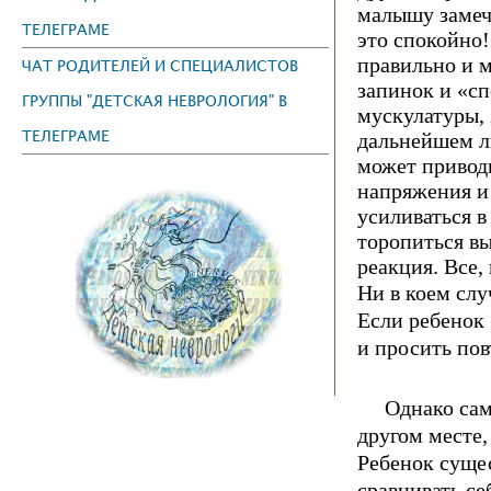
малышу замеч
ТЕЛЕГРАМЕ
это спокойно!
правильно и м
ЧАТ РОДИТЕЛЕЙ И СПЕЦИАЛИСТОВ
запинок и «сп
ГРУППЫ "ДЕТСКАЯ НЕВРОЛОГИЯ" В
мускулатуры, 
ТЕЛЕГРАМЕ
дальнейшем л
может привод
напряжения и
усиливаться в
тopопиться вы
реакция. Вce,
Ни в коем слу
Ecли ребенок 
и просить пов
Однако самая
другом мecте
Ребенок сущес
сравнивать ce