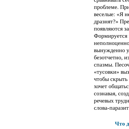
пpoблеме. При
вecелые: «Я н
дразнят?» Пр
появляются за
Формируется 
неполноценно
вынужденно у
безотчетно, и
спазмы. Пecоч
«туcoвки» выз
чтобы скрыть 
хочет общатьс
coзнавая, соз
речевых трудн
слова-паразит
Что д