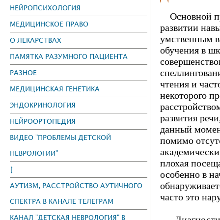
НЕЙРОПСИХОЛОГИЯ
Основной при
МЕДИЦИНСКОЕ ПРАВО
развитии навы
умственным в
О ЛЕКАРСТВАХ
обучения в ш
ПАМЯТКА РАЗУМНОГО ПАЦИЕНТА
совершенство
спеллингован
РАЗНОЕ
чтения и част
МЕДИЦИНСКАЯ ГЕНЕТИКА
некоторого пр
ЭНДОКРИНОЛОГИЯ
расстройство
развития речи
НЕЙРООРТОПЕДИЯ
данный момен
ВИДЕО "ПРОБЛЕМЫ ДЕТСКОЙ
помимо отсут
академически
НЕВРОЛОГИИ"
плохая посещ
↕
особенно в н
обнаруживаетс
АУТИЗМ, РАССТРОЙСТВО АУТИЧНОГО
часто это на
СПЕКТРА В КАНАЛЕ ТЕЛЕГРАМ
КАНАЛ "ДЕТСКАЯ НЕВРОЛОГИЯ" В
Диагностиче