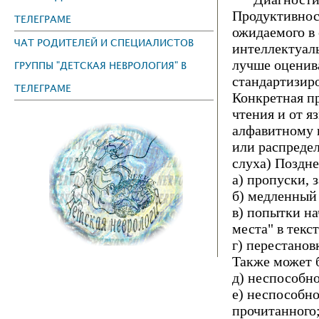
Продуктивнос
ТЕЛЕГРАМЕ
ожидаемого в 
ЧАТ РОДИТЕЛЕЙ И СПЕЦИАЛИСТОВ
интеллектуал
лучше оценив
ГРУППЫ "ДЕТСКАЯ НЕВРОЛОГИЯ" В
стандартизир
ТЕЛЕГРАМЕ
Конкретная п
чтения и от я
алфавитному 
или распредел
слуха) Поздне
а) пропуски, 
б) медленный
в) попытки на
места" в текс
г) перестанов
Также может 
д) неспособн
е) неспособн
прочитанного