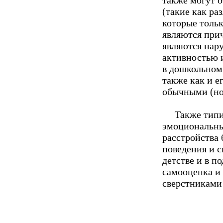
также могут 
(такие как ра
которые тольк
являются при
являются нар
активностью 
в дошкольном 
также как и е
обычными (но
Также типич
эмоциональны
расстройства
поведения и 
детстве и в п
самооценка и
сверстниками