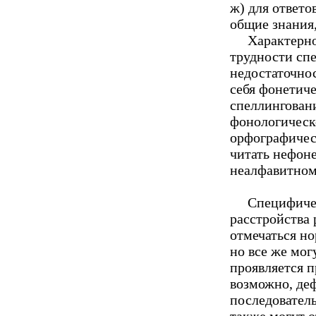
ж) для ответо
общие знания,
Характерно, 
трудности спе
недостаточно
себя фонетич
спеллингован
фонологическо
орфографичес
читать нефоне
неалфавитном
Специфическ
расстройства 
отмечаться но
но все же мог
проявляется п
возможно, деф
последовател